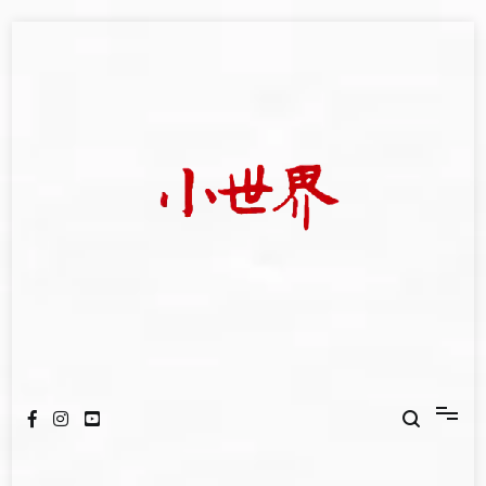
Skip
to
content
我們立足小世界，學習記錄浩瀚蒼穹
世新大學小世界