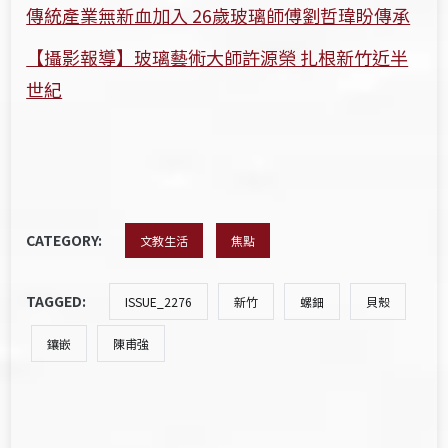
傳統產業無新血加入 26歲玻璃師傅劉哲瑋盼傳承
【攝影報導】玻璃藝術大師許源榮 扎根新竹近半
世紀
CATEGORY:
文教生活
焦點
TAGGED:
ISSUE_2276
新竹
螺鈿
貝殼
鑲嵌
陳甫強