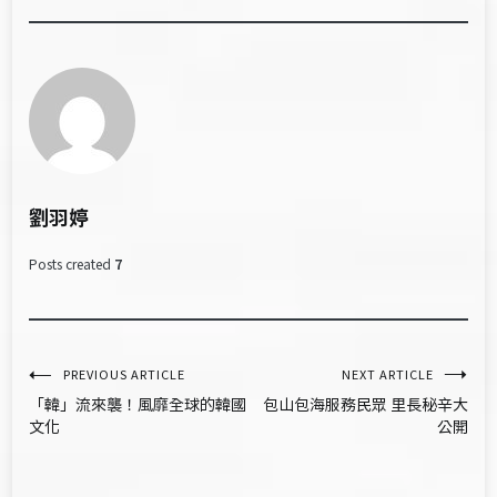
劉羽婷
Posts created
7
文
PREVIOUS ARTICLE
NEXT ARTICLE
「韓」流來襲！風靡全球的韓國
包山包海服務民眾 里長秘辛大
章
文化
公開
導