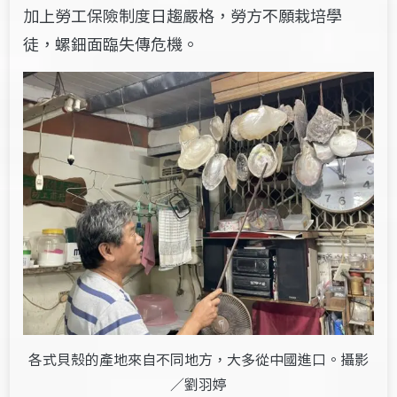
加上勞工保險制度日趨嚴格，勞方不願栽培學
徒，螺鈿面臨
失傳危機。
各式貝殼的產地來自不同地方，大多從中國進口。攝影
／劉羽婷