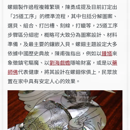
螺鈿製作過程複雜繁瑣，陳勇成
提及目前訂定出
「25道工序」的標準流程，其中包括分解圖案、
選貝、組合、打凹槽、刻線，打蠟等，25道工序
步驟區分細密
，概略可大致分為圖案設計、材
料
準備，及最主要的鑲嵌入貝。螺鈿主題設定大多
依據中國歷史典故，
陳甫強指出，
例如以
鍾馗
來
象徵鎮宅驅魔、以
劉海戲蟾
隱喻財富
，
或是以
藥
師佛
代表健康，將其設計在螺鈿傢俱上，民眾放
置在家中具有安定人心的效果。