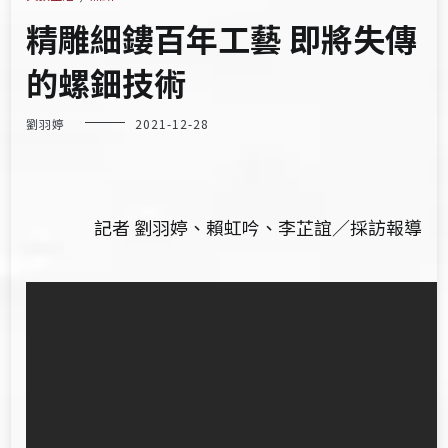
精雕細鏤百年工藝 即將失傳
的螺鈿技術
劉羽婷
2021-12-28
記者 劉羽婷、賴虹吟、李芷誼／採訪報導