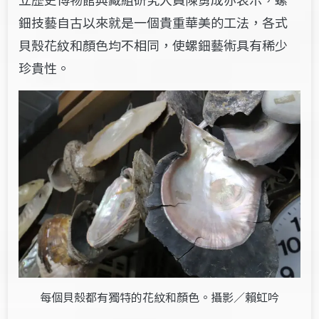
鈿
技藝
自古以來就是一個貴重華美的工法
，
各式
貝
殼花紋和顏色均不相同，使螺鈿藝術具有稀少
珍貴性。
每個貝殼都有獨特的花紋和顏色。攝影／賴虹吟