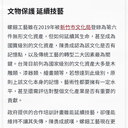
文物保護 延續技藝
螺鈿工藝雖在2019年被
新竹市文化局
登錄為第六
件無形文化資產，但如何延續其生命，甚至成為
國寶級別的文化資產，陳勇成認為該文化是否有
記憶點，以及傳統工藝的轉
型二
大因素最為關
鍵。台灣目前列為國家級別的文化資產大多是木
雕類
、漆器類、繪畫類等
，若想達到此級別，原
則上該文化本身的記憶
、藝術性都
要擁有一定水
平
，甚至還需評估對整個文化產業是否有重要的
貢獻。
政府提供的合作培訓計畫雖能延續技藝，卻僅能
維持不讓其失傳，陳勇成感嘆，螺鈿工藝現在更