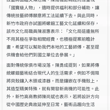
「國寶級人物」，適時提供福利和部分補助，讓
傳統技藝師傅願意將工法延續下去。與此同時，
新竹市政府亦試圖將螺鈿工藝文化延續和保存，
該市
文化局職員陳淑惠表示：「文化局這邊無所
不用其極在爭取相關經費，也積極提案前瞻計
畫，希望可以幫助我們本地的工藝師傅
，甚至提
供機會給他們到國立單位去參展。」
面對傳統傢俱市場沒落，陳勇成提到，如果將傳
統螺鈿藝術結合現代人的生活
需求，例如不侷限
將貝殼鑲入
木頭或漆器，而是鑲嵌在手機殼上，
其造型精美特殊，就
有開發新商機的可能性。此
外，新竹高商教師陳尚斌也表示，若將設計方向
從中國歷史典故延伸至日常，藝術品趨向生活