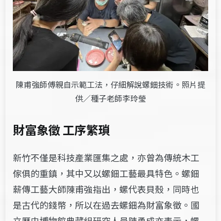
陳甫強師傅親自示範工法，仔細解說螺鈿技術。照片提
供／種子老師李玲瑩
財富象徵 工序繁瑣
新竹不僅是科技產業匯集之處，亦曾為傳統木工
傢俱的重鎮，其中又以螺鈿工藝最具特色。螺鈿
薪傳工藝大師陳甫強指出，螺代表貝殼，同時也
是古代的錢幣，所以在過去螺鈿為財富象徵。國
立歷史博物館典藏組研究人員陳勇成亦表示，
螺