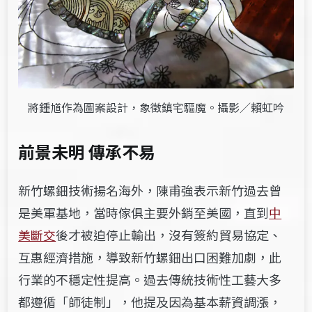
將鍾馗作為圖案設計，象徵鎮宅驅魔。攝影／賴虹吟
前景未明 傳承不易
新竹
螺鈿技術揚名海外，陳甫強表示新竹過去曾
是美軍基地，當時傢俱主要外銷至美國，直到
中
美斷交
後才被迫停止輸出，沒有簽約貿易協定、
互惠經濟措施，導致新竹螺鈿出口困難加劇，此
行業的不穩定性提高。過去傳統技術性工藝大多
都遵循「師徒制」，他提及因為基本薪資調漲，