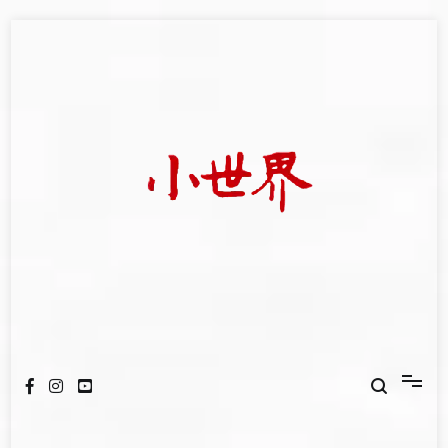
Skip
to
content
我們立足小世界，學習記錄浩瀚蒼穹
世新大學小世界