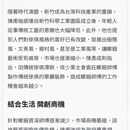
隨著時代演變，新竹成為台灣科技產
業的重鎮，
陳甫強感嘆自新竹科學工業園區成立後，年輕人
從事傳統工藝的意願也大幅降低。此外，他也提
到人們對傢俱風格的喜好已有改變，發展出極簡
風、文青風、鄉村風，甚至是工業風等，讓螺鈿
藝術受到威脅，市場也逐漸縮小。陳勇成則指
出，因
傳統傢俱滯銷，很少業主會委託螺鈿師傅
製作傳統傢
俱的華麗裝飾，造成螺鈿師傅的工作
機會越來越少。
結合生活 開創商機
針對
螺鈿
資深師傅逐漸減少，市場商機萎縮，
該
技藝將面臨失傳危機，陳甫強認為政府應重視