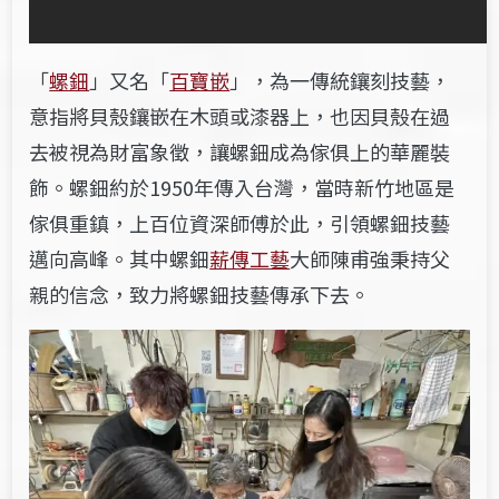
「
螺鈿
」又名「
百寶嵌
」，為一傳統鑲刻技藝，
意指將貝殼鑲嵌在木頭或漆器上，也因貝殼在過
去被視為財富象徵，讓螺鈿成為傢俱上的華麗裝
飾。螺鈿約於1950年傳入台灣，當時新竹地區是
傢俱重鎮，上百位資深師傅於此，引領螺鈿技藝
邁向高峰。其中螺鈿
薪傳工藝
大師陳甫強秉持父
親的信念，致力將螺鈿技藝傳承下去。