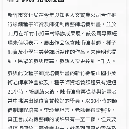
新竹市文化局在今年與知名人文實業公司合作推
行螺鈿種子師資及師徒制傳藝師培養計畫，並於
11月在新竹市將軍村舉辦成果展。該公司專案經
理朱佳明表示，展出作品包含陳甫強老師、種子
師資及小學生美勞課所製作的作品。朱佳明也提
到，民眾的參與度高，參觀人次更達到上千人。
參與此次種子師資培養計畫的新竹縣龍山國小美
術老師李玲瑩
談及，種子師資培養課程只有短短
21小時，培訓結束後，陳甫強會再從參與計畫者
當中挑選出幾位資質較好的學員，以60小時的師
徒制課程培養。李玲瑩坦言，老師獲得證照後，
真正會成為傳藝師的或許只有一至二個，但只要
將這項傳統工藝推廣出去，就盡到應盡的責任及