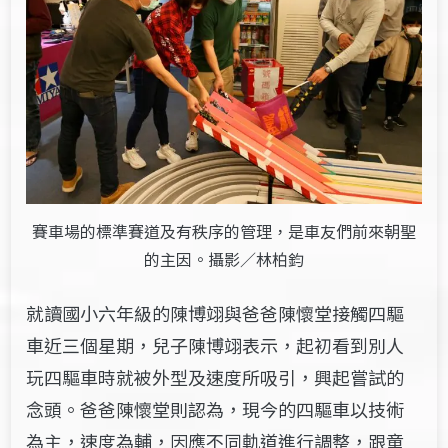
賽車場的標準賽道及有秩序的管理，是車友們前來朝聖
的主因。攝影／林柏鈞
就讀國小六年級的陳博翊與爸爸陳懷堂接觸四驅
車
近三個星期，
兒子陳博翊表示，起初看到別人
玩四驅車時就被外型及速度所吸引，興起嘗試的
念頭。爸爸陳懷堂則認為，現今的四驅車以技術
為主，速度為輔，因應不同軌道進行調整，跟童