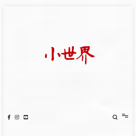
Skip
to
content
我們立足小世界，學習記錄浩瀚蒼穹
世新大學小世界