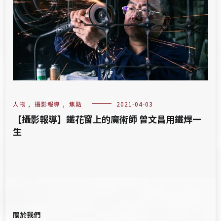
人物
,
攝影報導
,
焦點
2021-04-03
【攝影報導】鐵花窗上的魔術師 曾文昌用鐵焊一
生
關於我們