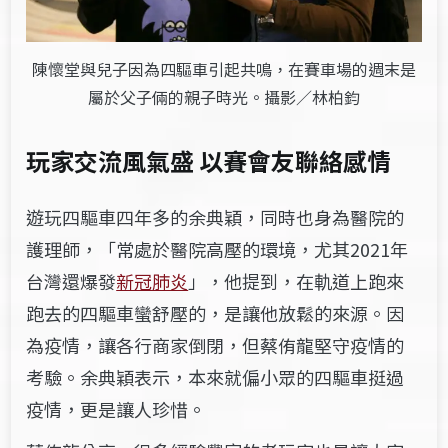
陳懷堂與兒子因為四驅車引起共鳴，在賽車場的週末是
屬於父子倆的親子時光。攝影／林柏鈞
玩家交流風氣盛 以賽會友聯絡感情
遊玩四驅車四年多的余典穎，同時也身為醫院的
護理師，「常處於醫院高壓的環境，尤其2021年
台灣還爆發
新冠肺炎
」，他提到，在軌道上跑來
跑去的四驅車蠻舒壓的，是讓他放鬆的來源。因
為疫情，讓各行商家倒閉，但蔡侑龍堅守疫情的
考驗。余典穎表示，本來就偏小眾的四驅車挺過
疫情，更是讓人珍惜。