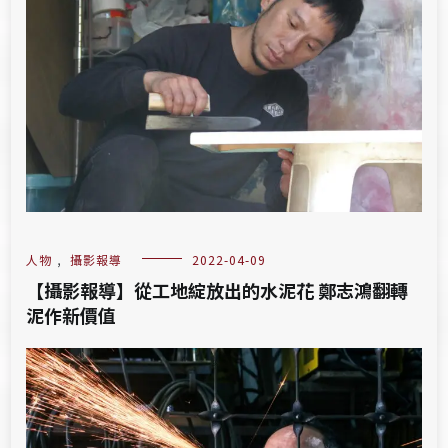
人物
,
攝影報導
2022-04-09
【攝影報導】從工地綻放出的水泥花 鄭志鴻翻轉
泥作新價值