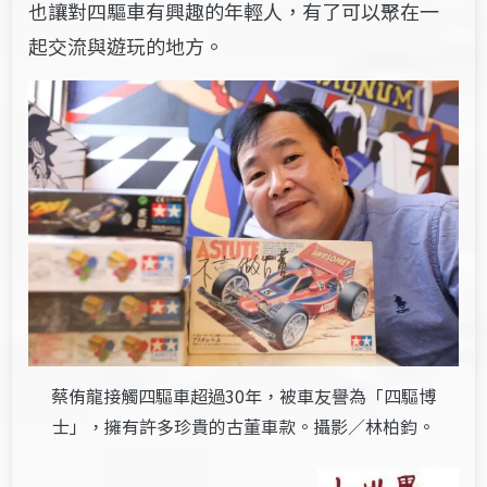
也讓對四驅車有興趣的年輕人，有了可以聚在一
起交流與遊玩的地方。
蔡侑龍接觸四驅車超過30年，被車友譽為「四驅博
士」，擁有許多珍貴的古董車款。攝影／林柏鈞。