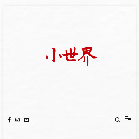
Skip
to
content
我們立足小世界，學習記錄浩瀚蒼穹
世新大學小世界