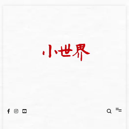
Skip
to
content
我們立足小世界，學習記錄浩瀚蒼穹
世新大學小世界