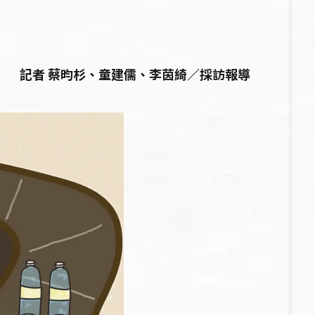
記者 蔡昀杉、童建儒、李茵綺／採訪報導