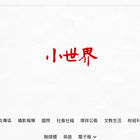
我們立足小世界，學習記錄浩瀚蒼穹
世新大學小世界
炎專區
攝影報導
國際
社會社福
環保公衛
文教生活
財經
融媒體
英語
電子報