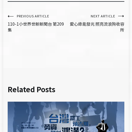
文
PREVIOUS ARTICLE
NEXT ARTICLE
110-1小世界世新新聞台 第209
愛心綠能發光 照亮流浪狗收容
章
集
所
導
覽
Related Posts