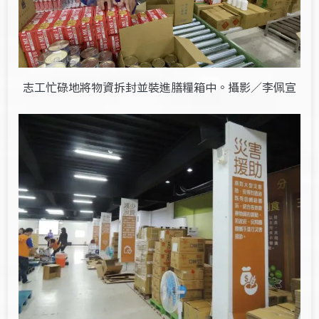
志工忙碌地將物資拆封並裝進膳糧箱中。攝影／李佩宣