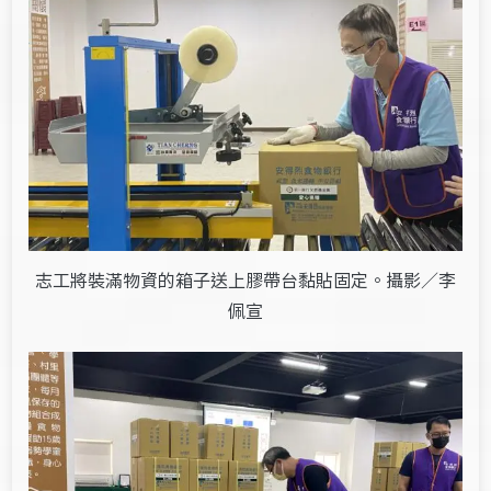
志工將裝滿物資的箱子送上膠帶台黏貼固定。攝影／李
佩宣