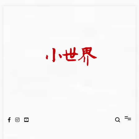
Skip
to
content
我們立足小世界，學習記錄浩瀚蒼穹
世新大學小世界