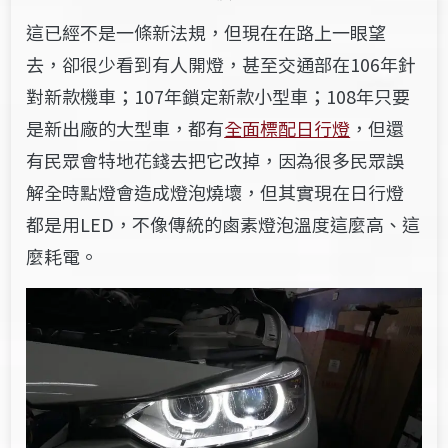
這已經不是一條新法規，但現在在路上一眼望
去，卻很少看到有人開燈，甚至交通部在106年針
對新款機車；107年鎖定新款小型車；108年只要
是新出廠的大型車，都有
全面標配日行燈
，但還
有民眾會特地花錢去把它改掉，因為很多民眾誤
解全時點燈會造成燈泡燒壞，但其實現在日行燈
都是用LED，不像傳統的鹵素燈泡溫度這麼高、這
麼耗電。