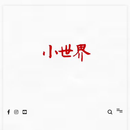
Skip
to
content
我們立足小世界，學習記錄浩瀚蒼穹
世新大學小世界