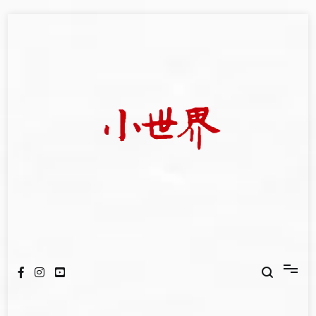
Skip
to
content
我們立足小世界，學習記錄浩瀚蒼穹
世新大學小世界