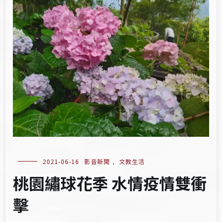
2021-06-16
影音新聞
,
文教生活
桃園繡球花季 水情疫情雙衝
擊