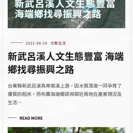
2021-06-16
文教生活
新武呂溪人文生態豐富 海端
鄉找尋振興之路
台東縣新武呂溪為卑南溪上游，因水質清澈一同孕育了
優質的稻米。而布農海端鄉卻與鄰近兩地在產業現況及
生活…
READ MORE