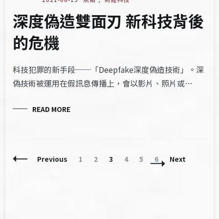
深度偽造雙面刃 新科技背後
的危機
科技犯罪的新手段──「Deepfake深度偽造技術」。深
偽技術被運用在假訊息傳播上，會以影片、照片或…
READ MORE
Posts
Page
Page
Page
Page
Page
Page
Previous
1
2
3
4
5
6
Next
Navigation