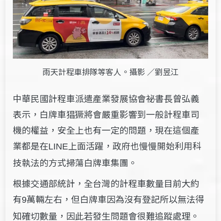
雨天計程車排隊等客人。攝影 ／劉昱江
中華民國計程車派遣產業發展協會祕書長曾弘義
表示，白牌車猖獗將會嚴重影響到一般計程車司
機的權益，安全上也有一定的問題，現在這個產
業都是在
上面活躍，政府也慢慢開始利用科
LINE
技執法的方式掃蕩白牌車集團。
根據交通部統計，全台灣的計程車數量目前大約
有
萬輛左右，但白牌車因為沒有登記所以無法得
9
知確切數量，因此若發生問題會很難追蹤處理。