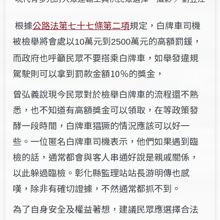
根據
公路法第七十七條第二項
規定，白牌車司機
被檢舉將會處以
萬元到
萬元的高額罰鍰，
10
2500
而政府也呼籲民眾不要搭乘白牌車，如舉發違規
駕駛則可以拿到罰款金額10％的獎金，
曾弘義說現今民眾對於檢舉白牌車的流程還不熟
悉，也不知道有高額獎金可以領取，在等政策發
酵一段時間，白牌車猖獗的情況應該可以好一
些。一位匿名白牌車司機表示，他們如果遇到臨
檢的話，通常都會與客人串通好說是親戚關係，
以此躲過臨檢。
彰化縣監理站站長游明傳也感
嘆，除非有確切證據，不然通常都抓不到。
為了自身安全及權益著想，建議民眾應選擇合法