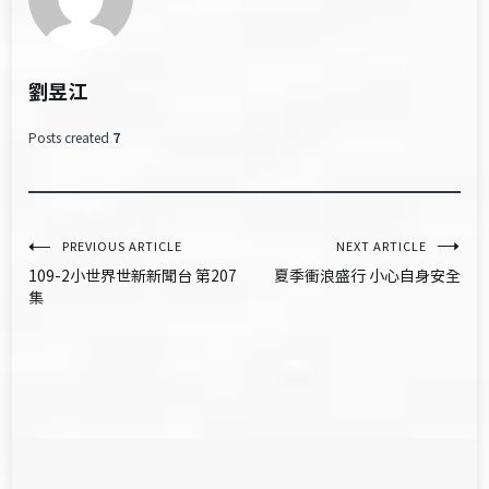
劉昱江
Posts created
7
文
PREVIOUS ARTICLE
NEXT ARTICLE
109-2小世界世新新聞台 第207
夏季衝浪盛行 小心自身安全
章
集
導
覽