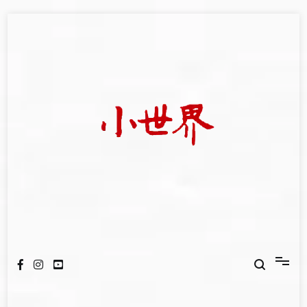
Skip
to
content
我們立足小世界，學習記錄浩瀚蒼穹
世新大學小世界