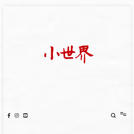
Skip
to
content
我們立足小世界，學習記錄浩瀚蒼穹
世新大學小世界