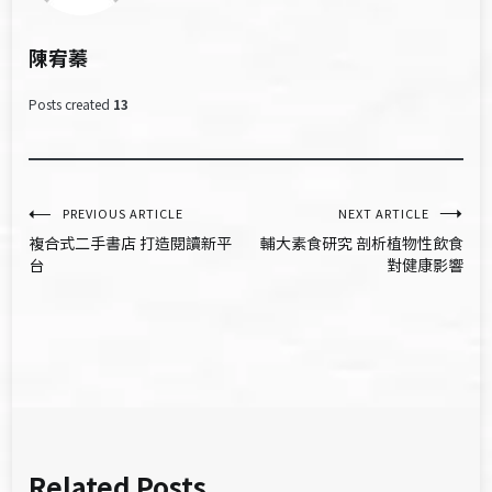
陳宥蓁
Posts created
13
文
PREVIOUS ARTICLE
NEXT ARTICLE
複合式二手書店 打造閱讀新平
輔大素食研究 剖析植物性飲食
章
台
對健康影響
導
覽
Related Posts