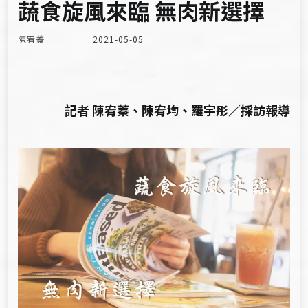
蔬食旋風來臨 無肉新選擇
陳宥蓁
2021-05-05
記者 陳宥蓁、陳宥均、羅宇彤／採訪報導