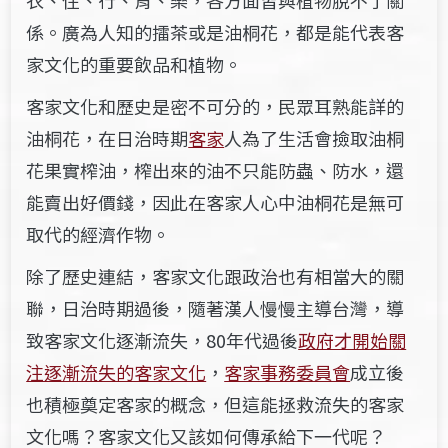
衣、住、行、育、樂，各方面皆與植物脫不了關
係。廣為人知的擂茶或是油桐花，都是能代表客
家文化的重要飲品和植物。
客家文化和歷史是密不可分的，民眾耳熟能詳的
油桐花，在日治時期
客家
人為了生活會撿取油桐
花果實榨油，榨出來的油不只能防蟲、防水，還
能賣出好價錢，因此在客家人心中油桐花是無可
取代的經濟作物。
除了歷史連結，客家文化跟政治也有相當大的關
聯，日治時期過後，隨著漢人慢慢主導台灣，導
致客家文化逐漸流失，80年代過後
政府才開始關
注逐漸流失的客家文化
，
客家事務委員會
成立後
也積極奠定客家的概念，但這能拯救流失的客家
文化嗎？客家文化又該如何傳承給下一代呢？