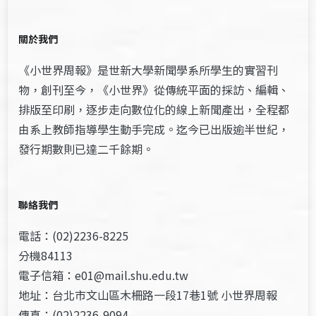
關於我們
《小世界周報》是世新大學新聞學系所學生的實習刊
物，創刊至今，《小世界》從傳統平面的採訪、編輯、
排版至印刷，逐步走向數位化的線上新聞產出，全程都
由系上教師指導學生動手完成。迄今已出版逾半世紀，
發行期數則已達二千餘期。
聯絡我們
電話：(02)2236-8225
分機84113
電子信箱：e01@mail.shu.edu.tw
地址：台北市文山區木柵路一段17巷1號 小世界周報
傳真：(02)2236-9094