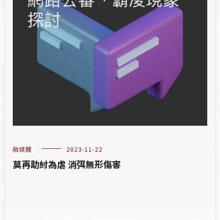
融媒體
2023-11-22
莫再助紂為虐 消弭無形傷害