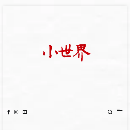
Skip
to
content
我們立足小世界，學習記錄浩瀚蒼穹
世新大學小世界