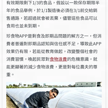
有效期限剩下1/3的食品，假設以一款保存期限半
年的食品舉例，於1/1製造後必須在3/1前交給銷
售通路，若超過就會被丟棄，儘管這些食品可以
食用也並未到期。
珍食物APP是剩食及即期品問題的解方之一，但消
費者普遍對即期品認知與信任感不足，導致此APP
效果仍有限，若能從教育做起，改變整個社會的
消費習慣，喚起民眾對
食物浪費
的危機意識，就
能更顯著的減少食物浪費，更是對每位農夫的尊
重。