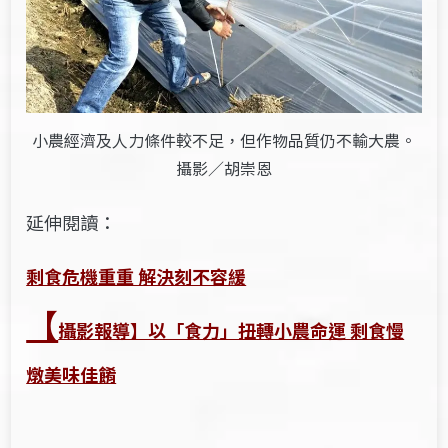
小農經濟及人力條件較不足，但作物品質仍不輸大農。
攝影／胡崇恩
延伸閱讀：
剩食危機重重 解決刻不容緩
【
攝影報導】以「食力」扭轉小農命運 剩食慢
燉美味佳餚