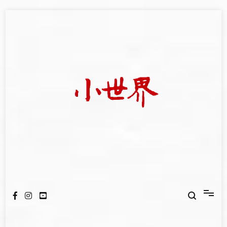
Skip
to
content
我們立足小世界，學習記錄浩瀚蒼穹
世新大學小世界