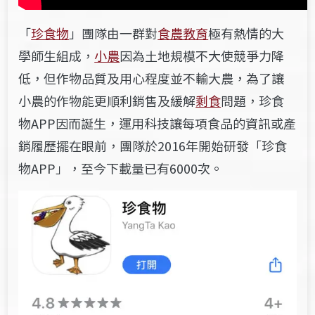
「
珍食物
」團隊由一群對
食農教育
極有熱情的大
學師生組成，
小農
因為土地規模不大使競爭力降
低，但作物品質及用心程度並不輸大農，為了讓
小農的作物能更順利銷售及緩解
剩食
問題，珍食
物APP因而誕生，運用科技讓每項食品的資訊或產
銷履歷擺在眼前，團隊於2016年開始研發「珍食
物APP」，至今
下載量
已有6000次。