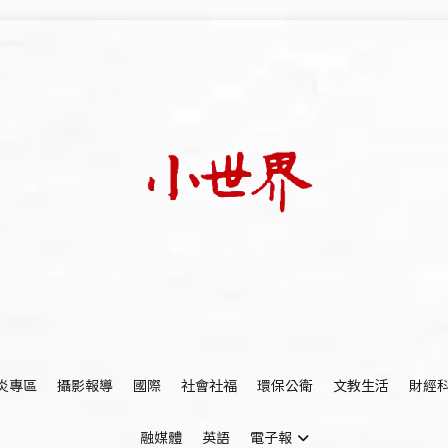
我們立足小世界，學習記錄浩瀚蒼穹
世新大學小世界
炎專區
攝影報導
國際
社會社福
環保公衛
文教生活
財經
融媒體
英語
電子報