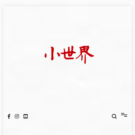
Skip
to
content
我們立足小世界，學習記錄浩瀚蒼穹
世新大學小世界