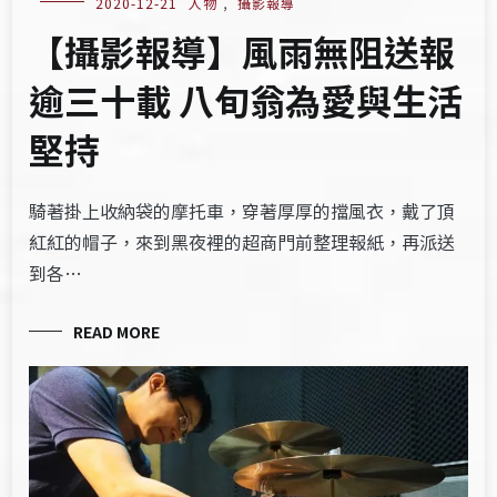
2020-12-21
人物
,
攝影報導
【攝影報導】風雨無阻送報
逾三十載 八旬翁為愛與生活
堅持
騎著掛上收納袋的摩托車，穿著厚厚的擋風衣，戴了頂
紅紅的帽子，來到黑夜裡的超商門前整理報紙，再派送
到各…
READ MORE