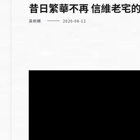
昔日繁華不再 信維老宅
吳俐嫻
2020-06-12