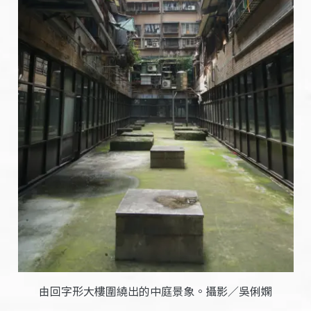
由回字形大樓圍繞出的中庭景象。攝影／吳俐嫻