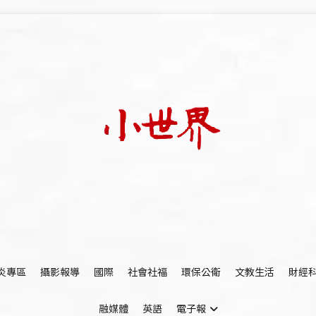
我們立足小世界，學習記錄浩瀚蒼穹
世新大學小世界
炎專區
攝影報導
國際
社會社福
環保公衛
文教生活
財經
融媒體
英語
電子報