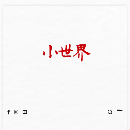
Skip
to
content
我們立足小世界，學習記錄浩瀚蒼穹
世新大學小世界