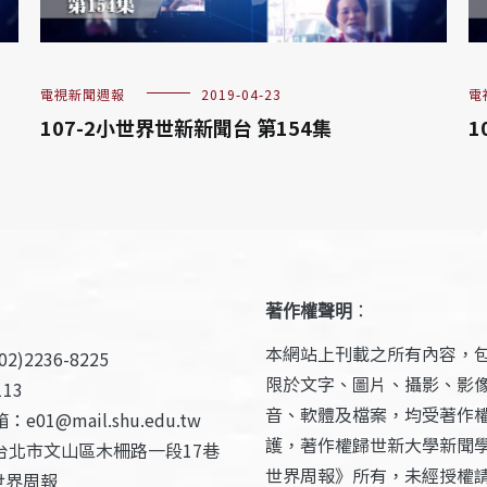
電視新聞週報
2019-04-23
電
107-2小世界世新新聞台 第154集
1
著作權聲明
：
本網站上刊載之所有內容，
2)2236-8225
限於文字、圖片、攝影、影
13
音、軟體及檔案，均受著作
e01@mail.shu.edu.tw
護，著作權歸世新大學新聞
台北市文山區木柵路一段17巷
世界周報》所有，未經授權
世界周報