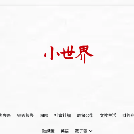
我們立足小世界，學習記錄浩瀚蒼穹
世新大學小世界
炎專區
攝影報導
國際
社會社福
環保公衛
文教生活
財經
融媒體
英語
電子報