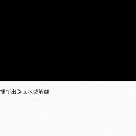
廣播新出路 5.水域解嚴