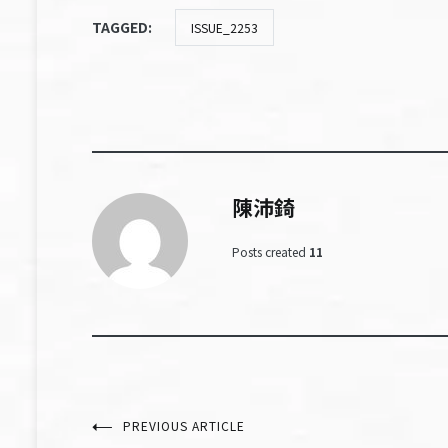
TAGGED:
ISSUE_2253
陳沛錡
Posts created
11
文
PREVIOUS ARTICLE