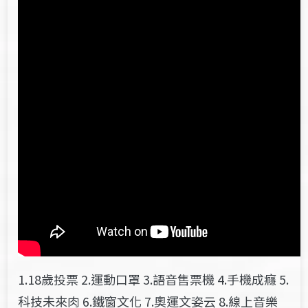
1.18歲投票 2.運動口罩 3.語音售票機 4.手機成癮 5.
科技未來肉 6.鐵窗文化 7.奧運文姿云 8.線上音樂