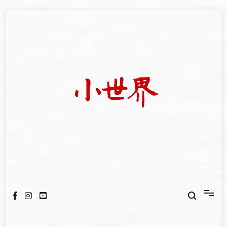
Skip
to
content
我們立足小世界，學習記錄浩瀚蒼穹
世新大學小世界