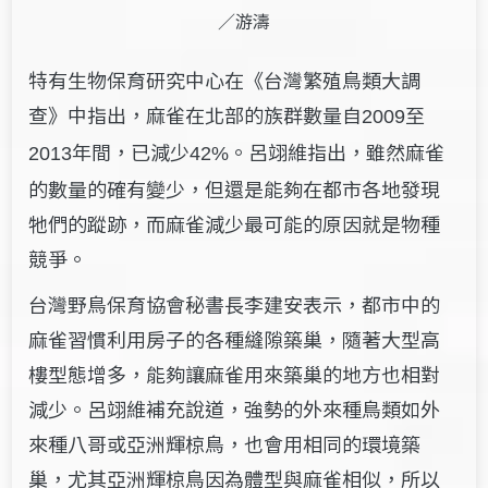
／游濤
特有生物保育研究中心在《台灣繁殖鳥類大調
查》中指出，麻雀在北部的族群數量自
至
2009
年間，已減少
。呂翊維指出，雖然麻雀
2013
42%
的數量的確有變少，但還是能夠在都市各地發現
牠們的蹤跡，而麻雀減少最可能的原因就是物種
競爭。
台灣野鳥保育協會秘書長李建安表示，都市中的
麻雀習慣利用房子的各種縫隙築巢，隨著大型高
樓型態增多，能夠讓麻雀用來築巢的地方也相對
減少。呂翊維補充說道，強勢的外來種鳥類如外
來種八哥或亞洲輝椋鳥，也會用相同的環境築
巢，尤其亞洲輝椋鳥因為體型與麻雀相似，所以