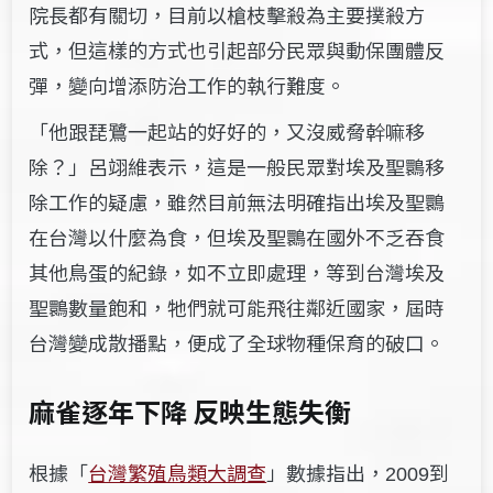
院長都有關切，目前以槍枝擊殺為主要撲殺方
式，但這樣的方式也引起部分民眾與動保團體反
彈，變向增添防治工作的執行難度。
「他跟琵鷺一起站的好好的，又沒威脅幹嘛移
除？」呂翊維表示，這是一般民眾對埃及聖䴉移
除工作的疑慮，雖然目前無法明確指出埃及聖䴉
在台灣以什麼為食，但埃及聖䴉在國外不乏吞食
其他鳥蛋的紀錄，如不立即處理，等到台灣埃及
聖䴉數量飽和，牠們就可能飛往鄰近國家，屆時
台灣變成散播點，便成了全球物種保育的破口。
麻雀逐年下降 反映生態失衡
根據「
台灣繁殖鳥類大調查
」數據指出，
到
2009