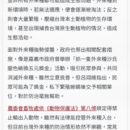
新環境時，若無法適應，便會逐漸被淘汰；反之
則會大量繁殖，壓縮台灣本土動植物的生存環
境，甚至出現捕食台灣原生動植物的情況，造成
生態浩劫。
面對外來種強勢侵襲，政府也祭出相關配套措
施，像是嘉義市政府曾舉辦「抓一隻外來種沙氏
變色蜥換五元獎金」活動，吸引民眾參與，共同
消滅外來種。雖然立意良善，但呂翊維指出，民
眾可能為了獎金，私下繁殖蜥蜴後交予相關單
位，對於防治毫無幫助。
農委會畜牧處依《動物保護法》第八條
規定得禁
止輸出入動物，雖然有法律能控管外來種入台，
但目前台灣外來種的防治情形依然不樂觀，常見