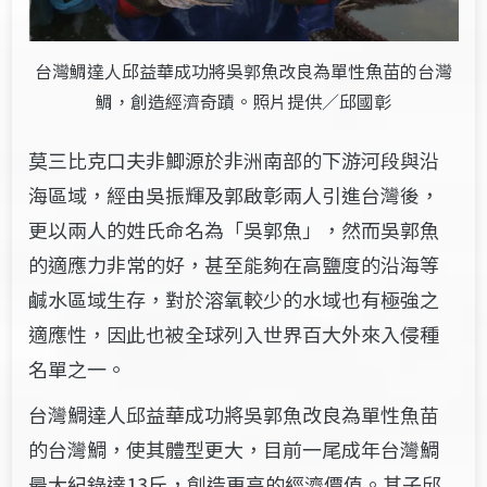
台灣鯛達人邱益華成功將吳郭魚改良為單性魚苗的台灣
鯛，創造經濟奇蹟。照片提供／邱國彰
莫三比克口夫非鯽源於非洲南部的下游河段與沿
海區域，經由吳振輝及郭啟彰兩人引進台灣後，
更以兩人的姓氏命名為「吳郭魚」，然而吳郭魚
的適應力非常的好，甚至能夠在高鹽度的沿海等
鹹水區域生存，對於溶氧較少的水域也有極強之
適應性，因此也被全球列入世界百大外來入侵種
名單之一。
台灣鯛達人邱益華成功將吳郭魚改良為單性魚苗
的台灣鯛，使其體型更大，目前一尾成年台灣鯛
最大紀錄達13斤，創造更高的經濟價值。其子邱