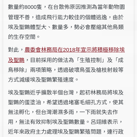
數量約
隻，在台散佈原因推測為當年動物園
8000
管理不善，造成飛行能力較佳的個體逃逸，由於
埃及聖䴉體型大、數量多，勢必會壓縮其他鳥類
的生存空間。
對此，
農委會林務局在
年宣示將積極移除埃
2018
及聖䴉
，目前採用的做法為「生殖控制」及「成
鳥移除」兩項策略，透過破壞鳥蛋及槍枝射殺等
方式減緩埃及聖䴉繁殖速度。
埃及聖䴉近乎擴散半個台灣，起初林務局將埃及
聖䴉的蛋塗油，希望透過堵塞毛細孔方式，使其
無法孵化，但台灣潮濕多雨，一下雨就失去作
用，無法有效抑制埃及聖䴉數量。呂翊維表示，
近年來政府主力處理埃及聖䴉繁殖問題，連行政