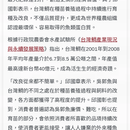
國彰表示，台灣鯛在種苗養殖過程中持續進行育
種及改良，不僅品質提升，更成為世界糧農組織
認證最環保、容易取得的魚類蛋白質。
根據行政院農委會水產試驗所《
台灣鯛產業現況
與永續發展策略
》指出，台灣鯛在
年到
2001
2008
年平均年產量介於
到
萬公噸之間，年產值
6.7
8.5
最高達新台幣
億元，成為活生生的經濟奇蹟。
40
「改良從來都不簡單。」邱國章表示，吳郭魚與
台灣鯛的不同之處在於種苗養殖過程與飼料的改
變，各方面都獲得了高程度的提升。邱國彰也提
到，消費者普遍認為吳郭魚廉價、難吃，所以在
育苗的部分，會依照消費者所喜歡的品項持續改
良，使消費者更能接受，讓人人嫌棄的外來種魚