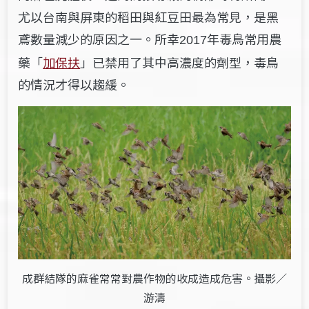
尤以台南與屏東的稻田與紅豆田最為常見，是黑
鳶數量減少的原因之一。所幸
年毒鳥常用農
2017
藥「
加保扶
」已禁用了其中高濃度的劑型，毒鳥
的情況才得以趨緩。
成群結隊的麻雀常常對農作物的收成造成危害。攝影／
游濤