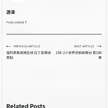
游濤
Posts created
7
文
PREVIOUS ARTICLE
NEXT ARTICLE
強烈節奏席捲全球 拉丁音樂成
108-2小世界世新新聞台 第186
章
焦點
集
導
覽
Related Posts