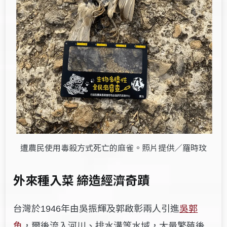
遭農民使用毒殺方式死亡的麻雀。照片提供／羅時玟
外來種入菜 締造經濟奇蹟
台灣於
年由吳振輝及郭啟彰兩人引進
吳郭
1946
魚
，爾後流入河川、排水溝等水域，大量繁殖後