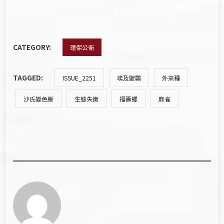
CATEGORY:
環保公衛
TAGGED:
ISSUE_2251
埃及聖䴉
外來種
沙氏變色蜥
生態失衡
福壽螺
麻雀