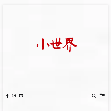
Skip
to
content
我們立足小世界，學習記錄浩瀚蒼穹
世新大學小世界