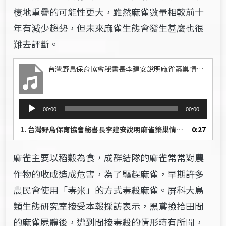
棲地重疊的可能性更大，雖然麻雀數量相較前十
年有減少趨勢，但未來麻雀生態會發生甚麼也很
難去評斷。
台灣野鳥保育協會秘書長李建安說明麻雀築巢情況。
音
00:00
00:00
訊
播
1.
台灣野鳥保育協會秘書長李建安說明麻雀築巢情況。
0:27
放
器
麻雀主要以稻穀為食，成群結隊的麻雀常常對農
作物的收成造成危害，為了驅趕麻雀，早期許多
農民會使用「毒米」的方式毒殺麻雀。屏科大鳥
類生態研究室接受本報採訪表示，黑鳶撿拾田間
的麻雀屍體後，遭到間接毒殺的情形時有所聞，