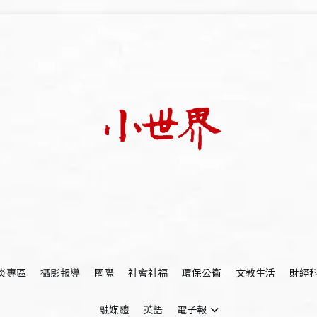
我們立足小世界，學習記錄浩瀚蒼穹
世新大學小世界
炎專區
攝影報導
國際
社會社福
環保公衛
文教生活
財經
融媒體
英語
電子報