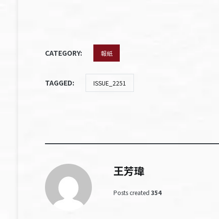
CATEGORY:
報紙
TAGGED:
ISSUE_2251
王芳瑋
Posts created
354