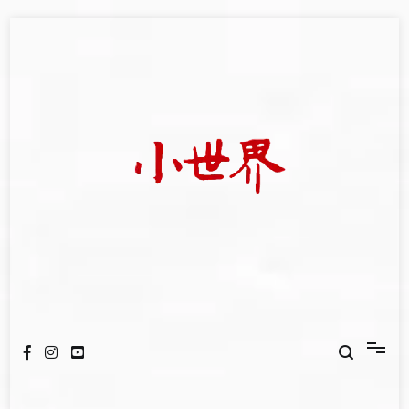
Skip
to
content
我們立足小世界，學習記錄浩瀚蒼穹
世新大學小世界