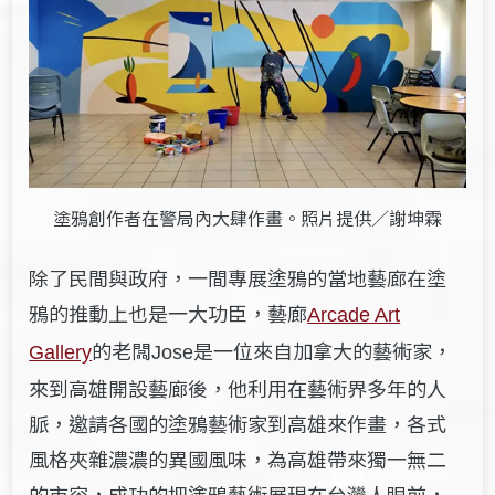
塗鴉創作者在警局內大肆作畫。照片提供／謝坤霖
除了民間與政府，一間專展塗鴉的當地藝廊在塗
鴉的推動上也是一大功臣，藝廊
Arcade Art
的老闆
是一位來自加拿大的藝術家，
Gallery
Jose
來到高雄開設藝廊後，他利用在藝術界多年的人
脈，邀請各國的塗鴉藝術家到高雄來作畫，各式
風格夾雜濃濃的異國風味，為高雄帶來獨一無二
的市容，成功的把塗鴉藝術展現在台灣人眼前，