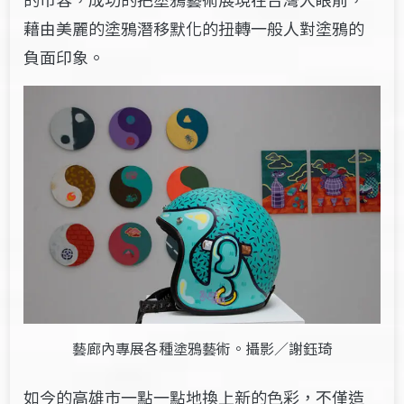
藉由美麗的塗鴉潛移默化的扭轉一般人對塗鴉的
負面印象。
藝廊內專展各種塗鴉藝術。攝影／謝鈺琦
如今的高雄市一點一點地換上新的色彩，不僅造