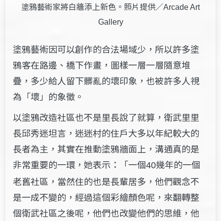
塗鴉藝術家將白牆添上新色。照片提供／
Arcade Art
Gallery
塗鴉藝術因可以創作的合法場域少，所以許多塗
鴉客在路邊、橋下作畫，圖樣一層一層隨意堆
疊，多少給人留下髒亂的壞印象，也被許多人視
為「壞」的象徵。
以塗鴉改造社區也不是里長說了就算，衛武里里
長邱秀迷坦言，迷迷村的住戶大多以年紀較大的
長者為主，其實在推動塗鴉牆面上，溝通真的是
非常重要的一環，她表示：「一個
幾年的一個
40
老舊社區，當然住的也是長輩居多，他們觀念不
是一成不變的，經過這個彩繪顏色呢，來翻轉整
個衛武社區之後呢，他們也改變他們的思維，他