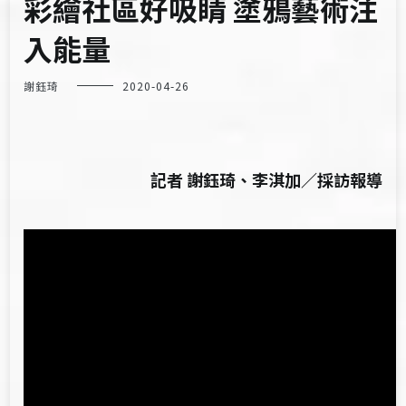
彩繪社區好吸睛 塗鴉藝術注
入能量
謝鈺琦
2020-04-26
記者 謝鈺琦、李淇加／採訪報導