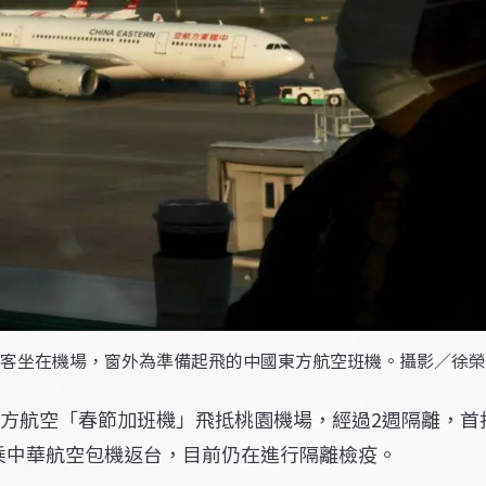
客坐在機場，窗外為準備起飛的中國東方航空班機。攝影／徐榮
國東方航空「春節加班機」飛抵桃園機場，經過2週隔離，
乘中華航空包機返台，目前仍在進行隔離檢疫。