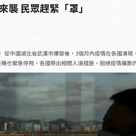
來襲 民眾趕緊「罩」
冠肺炎）從中國湖北省武漢市爆發後，3個月內疫情在各國湧
班機也緊急停飛，各國祭出相關入境措施，阻絕疫情擴散