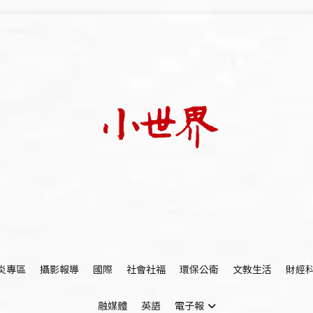
我們立足小世界，學習記錄浩瀚蒼穹
世新大學小世界
炎專區
攝影報導
國際
社會社福
環保公衛
文教生活
財經
融媒體
英語
電子報