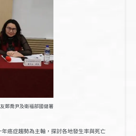
友鄭喬尹及衛福部國健署
十年癌症趨勢為主軸，探討各地發生率與死亡