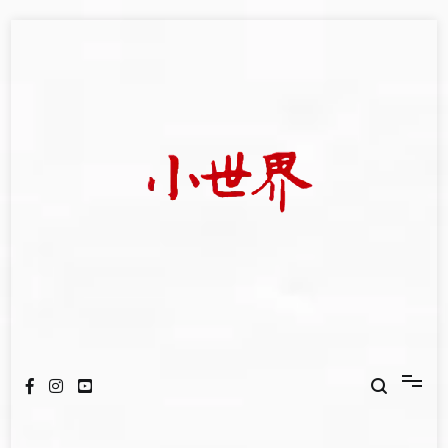
Skip
to
content
我們立足小世界，學習記錄浩瀚蒼穹
世新大學小世界