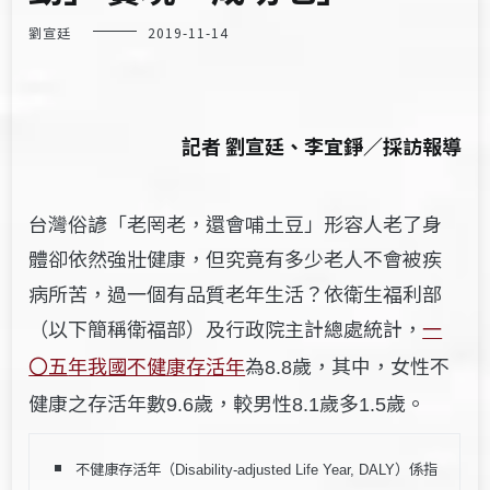
劉宣廷
2019-11-14
記者 劉宣廷、李宜錚／採訪報導
台灣俗諺「老罔老，還會哺土豆」形容人老了身
體卻依然強壯健康，但究竟有多少老人不會被疾
病所苦，過一個有品質老年生活？依衛生福利部
（以下簡稱衛福部）及行政院主計總處統計，
一
年我國不健康存活年
為
歲，其中，
女性不
〇五
8.8
健康之存活年數
歲，較男性
歲多
歲。
9.6
8.1
1.5
不健康存活年（
）係指
Disability-adjusted Life Year, DALY