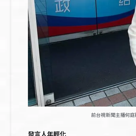
前台視新聞主播何庭
發言人年輕化