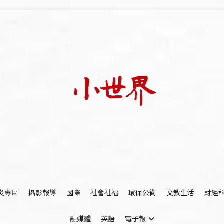
我們立足小世界，學習記錄浩瀚蒼穹
世新大學小世界
炎專區
攝影報導
國際
社會社福
環保公衛
文教生活
財經
融媒體
英語
電子報