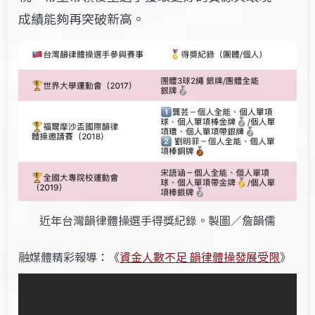
成績能夠再突破新高。
近年台灣韻律體操選手得獎紀錄。製圖／詹韻儒
融媒體精彩報導：《
資金人數不足 韻律體操發展受限
》