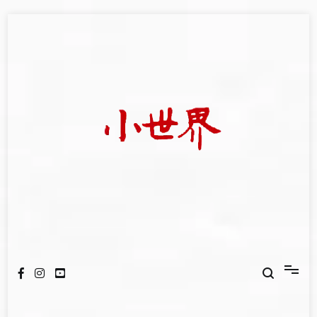
Skip
to
content
我們立足小世界，學習記錄浩瀚蒼穹
世新大學小世界