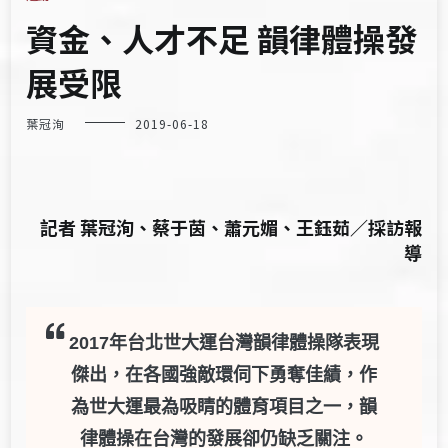
資金、人才不足 韻律體操發
展受限
葉冠洵
2019-06-18
記者 葉冠洵、蔡于茵、蕭元媚、王鈺茹／採訪報
導
2017
年台北世大運台灣韻律體操隊表現
傑出，在各國強敵環伺下勇奪佳績，作
為世大運最為吸睛的體育項目之一，韻
律體操在台灣的發展卻仍缺乏關注。