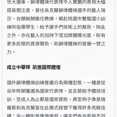
世大運後，韻律體操代表隊令人驚艷的表現大幅
提高關注度，曾任烏克蘭韻律體操國手的藝人瑞
莎，自願無酬擔任教練，親赴桃園市雙龍國小訓
練所指導學生，給予選手們技術上的幫助，除此
之外，亦在藝人的加持下增加媒體曝光度，盼有
更多民間的資源贊助，助韻律體操的發展一臂之
力。
成立中華隊
前進國際體壇
國外韻律體操訓練普遍分為兩種型態，一種是從
幼年時期獲選為國家代表隊，並支薪給予體技培
訓，至成人為止都是國家資助，典型例子像是俄
羅斯和烏克蘭皆在此模式經營下獲得許多亮眼佳
績；另一種則是像俱樂部，選手們各自參與不同