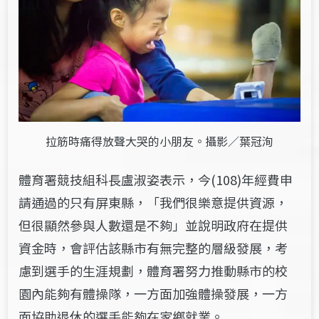
拉筋時痛得放聲大哭的小朋友。攝影／葉冠洵
體育署競技組
科長
盧淑姿表示，今(108)年經費申
請通過的只有屏東縣，「我們很樂意提供資源，
但很顯然參與人數還是不夠」並說明政府在提供
資金時，會評估該縣市有無完整的層級發展，考
慮到選手的生涯規劃，體育署努力推動縣市的校
園內能夠有體操隊，一方面加強體操發展，一方
面協助退休的選手能夠在家鄉就業。