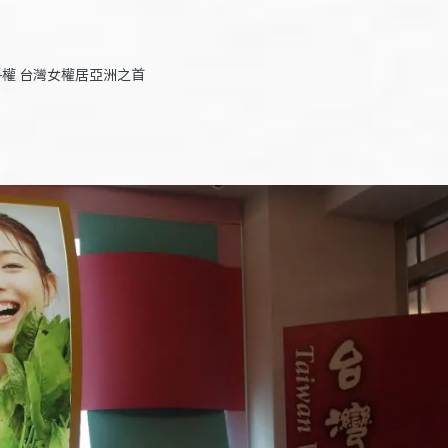
權 台灣女權居亞洲之首