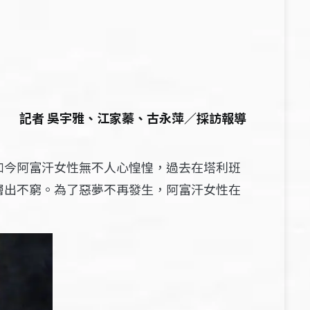
記者 吳宇雅、江家蓁、古永萍／採訪報導
如今阿富汗女性無不人心惶惶，過去在塔利班
層出不窮。為了惡夢不再發生，阿富汗女性在