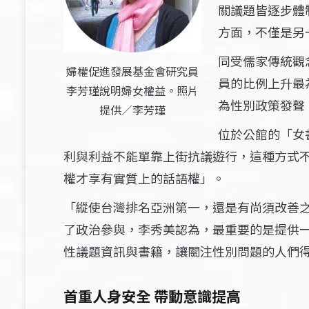
關議題皆逐步體
方面，不僅是另
同受儒家傳統觀
婦權促進發展基金會研究員
員的比例上升最為
李芳瑾說明婦女權益。照片
為性別政策發聲
提供／李芳瑾
位於公館的「女
利與利益不能單靠上街抗議遊行，這種方式
權才享有實質上的話語權」。
「縱使台灣排名亞洲第一，還是有尚須改善
了政治參與，李秀美認為，最重要的是提供
性議題資訊與書籍，讓關注性別問題的人們
首重人身安全 帶動意識提高