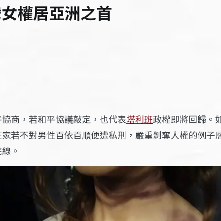
灣女權居亞洲之首
平協商，若和平協議敲定，也代表
塔利班
政權即將回歸。
在家若不對男性百依百順便遭私刑，嚴重剝奪人權的例子
底線。