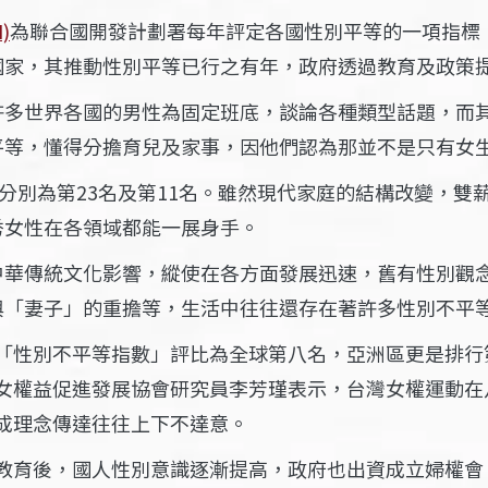
I)
為聯合國開發計劃署每年評定各國性別平等的一項指標
國家，其推動性別平等已行之有年，政府透過教育及政策
許多世界各國的男性為固定班底，談論各種類型話題，而
平等，懂得分擔育兒及家事，因他們認為那並不是只有女
分別為第
23
名及第
11
名。雖然現代家庭的結構改變，雙
秀女性在各領域都能一展身手。
中華傳統文化影響，縱使在各方面發展迅速，舊有性別觀
與「妻子」的重擔等，生活中往往還存在著許多性別不平
「性別不平等指數」評比為全球第八名，亞洲區更是排行
女權益促進發展協會研究員李芳瑾表示，台灣女權運動在
成理念傳達往往上下不達意。
教育後，國人性別意識逐漸提高，政府也出資成立婦權會