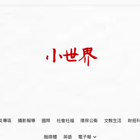
我們立足小世界，學習記錄浩瀚蒼穹
世新大學小世界
炎專區
攝影報導
國際
社會社福
環保公衛
文教生活
財經
融媒體
英語
電子報