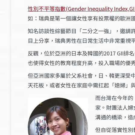
性別不平等指數(
Gender Inequality Index,GI
如：瑞典是第一個讓女性享有投票權的歐洲
知名訪談性綜藝節目「二分之一強」，邀請
目上分享，瑞典男性在日常生活中非常重視
反觀，位於亞洲的日本及韓國的
2017 GII
排名
也使得女性的教育程度升高，投入職場的優
但亞洲國家多屬於父系社會，日、韓更深受
天花板，或者女性在家庭中需扛起「媳婦」
而台灣在今年的
家。財團法人婦
溝通的橋梁，造
但自從落實性別