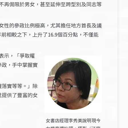
不再侷限於男女，甚至延伸至跨型別及同志等
女性的參政比例極高，尤其擔任地方首長及議
十年前相較之下，上升了
16.9
個百分點，不僅能
表示，「爭取權
參政，手中掌握實
確落實等等。」除
就提供了豐富的女
女書店經理李秀美說明現今