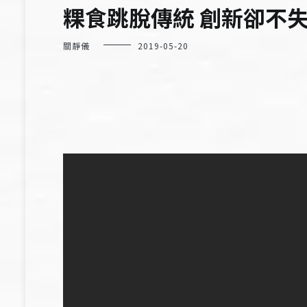
粿食跳脫傳統 創新卻不
關靜儀
2019-05-20