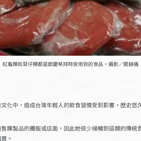
紅龜粿和草仔粿都是節慶祭拜時常用到的食品。攝影／關靜儀
食文化中，造成台灣年輕人的飲食習慣受到影響，歷史悠
販售粿製品的攤販或店面，因此她很少接觸到這類的傳統
購買。