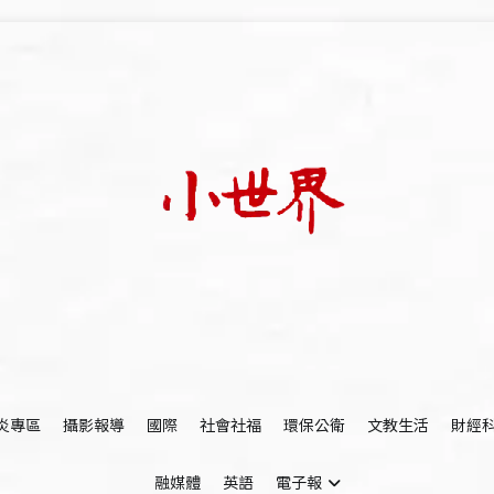
我們立足小世界，學習記錄浩瀚蒼穹
世新大學小世界
炎專區
攝影報導
國際
社會社福
環保公衛
文教生活
財經
融媒體
英語
電子報