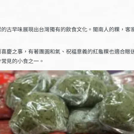
樣的古早味展現出台灣獨有的飲食文化。閩南人的粿，客
到喜慶之事，有著團圓和氣、祝福意義的紅龜粿也適合贈
會常見的小食之一。