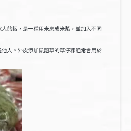
家人的粄，是一種用米磨成米漿，並加入不同
送他人。外皮添加鼠麴草的草仔粿通常會用於