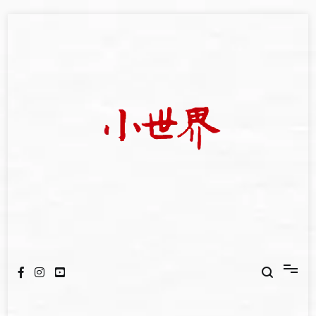
Skip
to
content
我們立足小世界，學習記錄浩瀚蒼穹
世新大學小世界