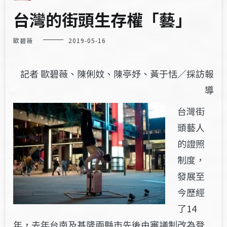
台灣的街頭生存權「藝」
歐碧薇
2019-05-16
記者 歐碧薇、陳俐妏、陳亭妤、黃于恬／採訪報
導
台灣街
頭藝人
的證照
制度，
發展至
今歷經
了14
年，去年台南及基隆兩縣市先後由審議制改為登