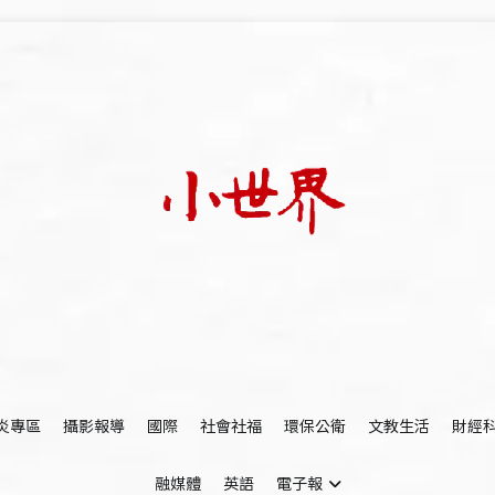
我們立足小世界，學習記錄浩瀚蒼穹
世新大學小世界
炎專區
攝影報導
國際
社會社福
環保公衛
文教生活
財經
融媒體
英語
電子報