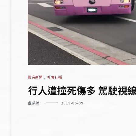
影音新聞
,
社會社福
行人遭撞死傷多 駕駛視
盧采渝
2019-05-09