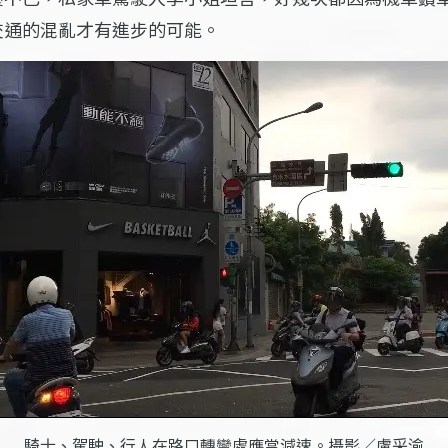
交通的混亂才有進步的可能。
騎士、駕駛、行人在路口轉彎處應當減速。攝影／盧采渝