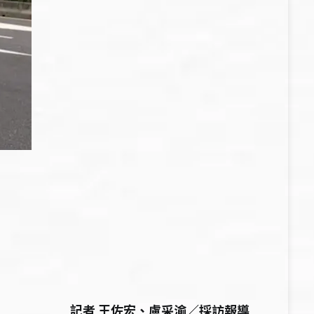
記者 王佐宏、盧采渝／採訪報導