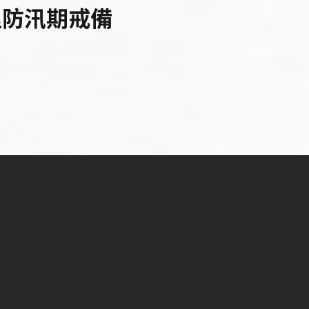
里防汛期戒備