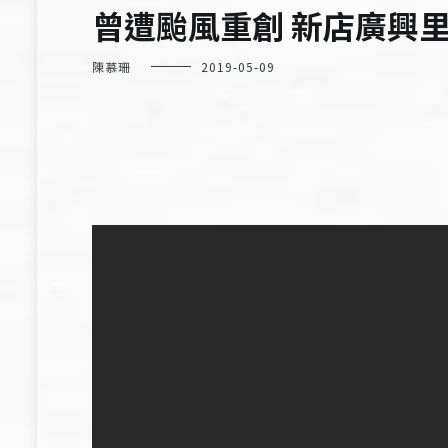
曾遭颱風重創 新店廣興
陳慕珊
2019-05-09