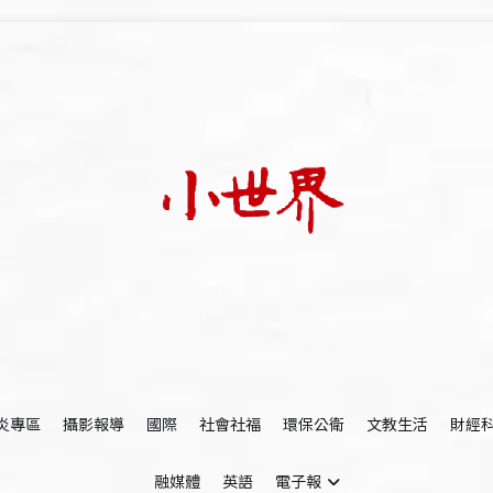
我們立足小世界，學習記錄浩瀚蒼穹
世新大學小世界
炎專區
攝影報導
國際
社會社福
環保公衛
文教生活
財經
融媒體
英語
電子報