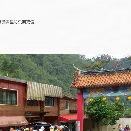
店廣興里防汛期戒備