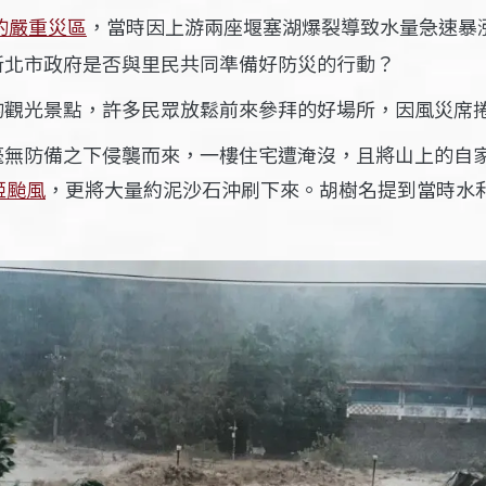
的嚴重災區
，當時因上游兩座堰塞湖爆裂導致水量急速
暴
新北市政府是否與里民共同準備好防災的行動？
的觀
光景點，許多民眾放鬆前來參拜的好場所，因風災席
毫無防備之下侵襲而來，一樓住宅遭淹沒，且將山上的自
姬颱風
，更將大量約泥沙石沖刷下來。胡樹名提到當時水