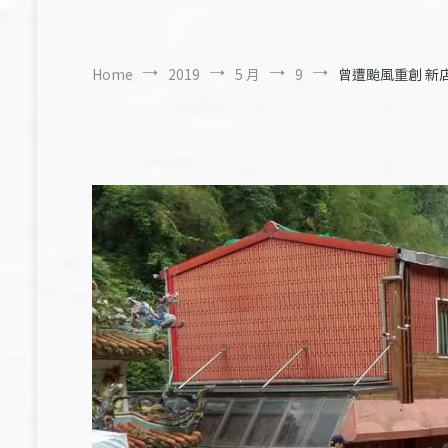
Home
2019
5 月
9
曾遭颱風重創 新