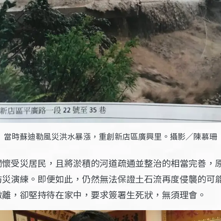
當時蘇迪勒風災洪水暴漲，重創新店區廣興里。攝影／陳慕珊
關懷受災居民，且將淤積的河道疏通並整治的相當完善，
防災演練。即便如此，仍然無法保證土石流再度侵襲的可
撤離，卻堅持待在家中，要求簽署生死狀，無須理會。