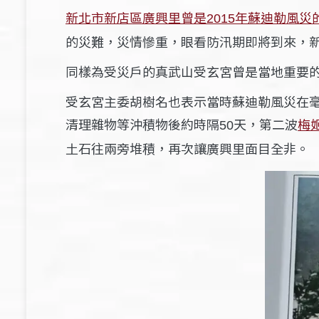
新北市新店區廣興里曾是
年蘇迪勒風災
2015
的災難，災情慘重，眼看防汛期即將到來，
同樣為受災戶的真武山受玄宮曾是當地重要
受玄宮主委胡樹名也表示當時蘇迪勒風災在
清理雜物等沖積物後約時隔
天，第二波
梅
50
土石往兩旁堆積，再次讓廣興里面目全非。