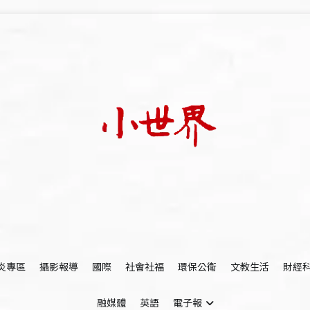
我們立足小世界，學習記錄浩瀚蒼穹
世新大學小世界
炎專區
攝影報導
國際
社會社福
環保公衛
文教生活
財經
融媒體
英語
電子報