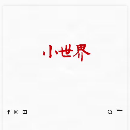
Skip
to
content
我們立足小世界，學習記錄浩瀚蒼穹
世新大學小世界