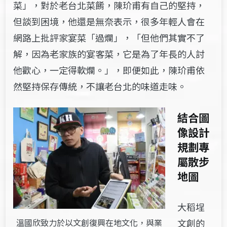
菜」，對於老台北菜餚，陳玠甫有自己的堅持，
但談到困境，他還是無奈表示，很多年輕人會在
網路上批評家宴菜「過爛」，「但他們其實不了
解，因為老家族的宴客菜，它是為了年長的人討
他歡心，一定得軟爛。」，即便如此，陳玠甫依
然堅持保存傳統，不讓老台北的味道走味。
結合圖
像設計
規劃專
屬散步
地圖
大稻埕
文創的
溫國欣致力於以文創復興在地文化，與業