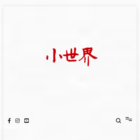
Skip
to
content
我們立足小世界，學習記錄浩瀚蒼穹
世新大學小世界