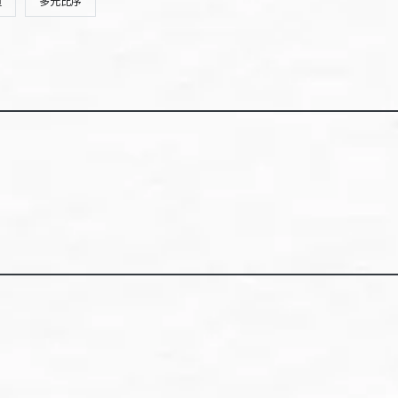
道
多元比序