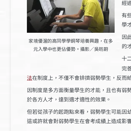
經
有
學
因
家境優渥的高同學學鋼琴培養興趣，在多
的
元入學中也更佔優勢。攝影／吳昉蔚
十
完
法
在制度上，不僅不會排擠弱勢學生，反而
因制度是多方面衡量學生的才能，且也有弱
於各方人才，達到適才適性的效果。
但若從孩子的起跑點來看，弱勢學生可能因
這或許就會對弱勢學生在會考成績上造成影