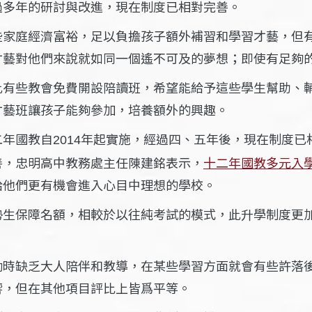
過多年的研討與改進，現在制度已相對完善。
些家庭經濟富裕，足以負擔孩子額外補習和學習才藝，但
才藝對他們來說就如同一個遙不可及的夢想；即使有足夠
此有些教會免費開設陪讀班，希望能給予這些學生幫助、
才藝班讓孩子能夠參加，培養額外的興趣。
二年國教自
年起實施，經過四、五年後，現在制度已
2014
善，忠明高中教務處主任陳建銘表示，
十二年國教多元入
給他們更有機會進入心目中理想的學校。
勢生保障名額，相較於以往純考試的模式，此升學制度更
幼時缺乏大人陪伴和教導，在某些學習方面就會有些許落
響，但在其他項目評比上皆爲平等。