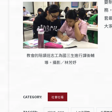
要
務
套
大
教會的陪讀班志工為國三生進行課後輔
導。攝影／林芳妤
CATEGORY:
社會社福
TAGGED: