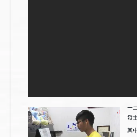
十
發
其