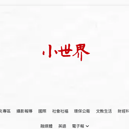
我們立足小世界，學習記錄浩瀚蒼穹
世新大學小世界
炎專區
攝影報導
國際
社會社福
環保公衛
文教生活
財經
融媒體
英語
電子報