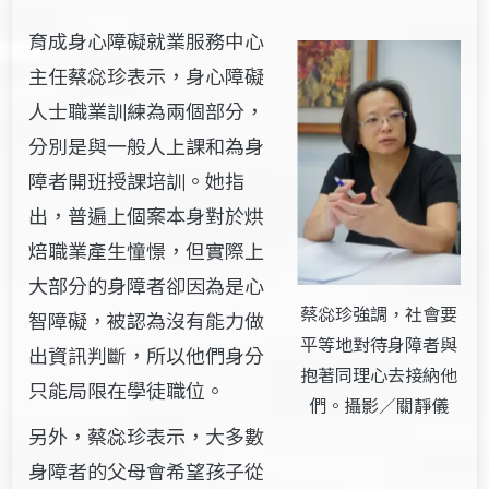
育成身心障礙就業服務中心
主任蔡惢珍表示，身心障礙
人士職業訓練為兩個部分，
分別是與一般人上課和為身
障者開班授課培訓。她指
出，普遍上個案本身對於烘
焙職業產生憧憬，但實際上
大部分的身障者卻因為是心
蔡惢珍強調，社會要
智障礙，被認為沒有能力做
平等地對待身障者與
出資訊判斷，所以他們身分
抱著同理心去接納他
只能局限在學徒職位。
們。攝影／關靜儀
另外，蔡惢珍表示，大多數
身障者的父母會希望孩子從