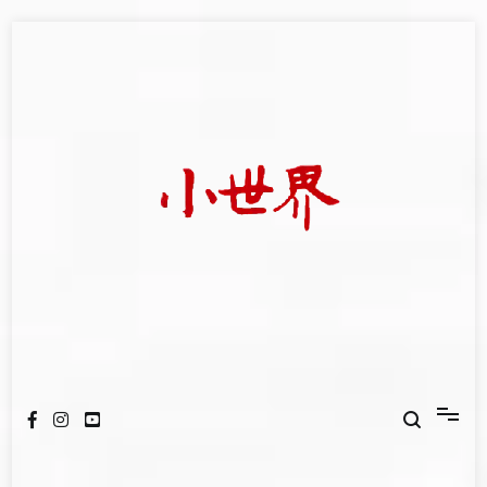
Skip
to
content
我們立足小世界，學習記錄浩瀚蒼穹
世新大學小世界