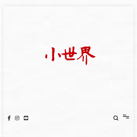
Skip
to
content
我們立足小世界，學習記錄浩瀚蒼穹
世新大學小世界