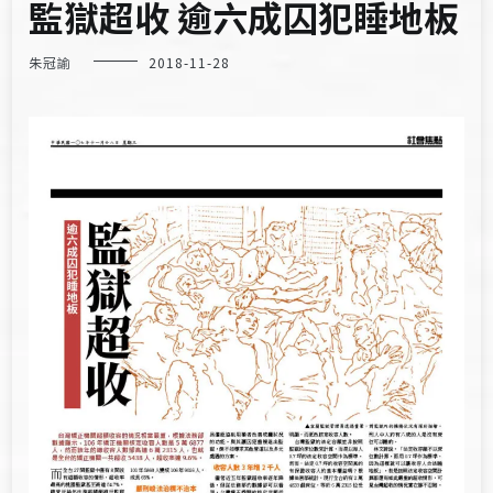
監獄超收 逾六成囚犯睡地板
朱冠諭
2018-11-28