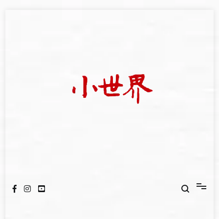
Skip
to
content
我們立足小世界，學習記錄浩瀚蒼穹
世新大學小世界