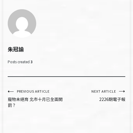
朱冠諭
Posts created
3
文
PREVIOUS ARTICLE
NEXT ARTICLE
寵物未絕育 北市十月已全面開
2226期電子報
章
罰？
導
覽