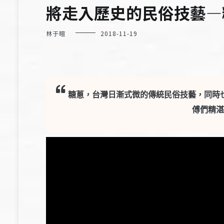
將走入歷史的民俗技藝—
林于暄
2018-11-19
糖蔥，台灣日漸式微的傳統民俗技藝，同時
傅們精湛