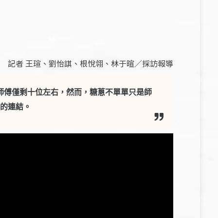
記者 王瑄、劉怡諆、根悅翎、林于暄／採訪報導
師傅僅剩十位左右，然而，糖蔥不單單只是師
的連結。