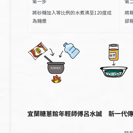
第一步
第
將砂糖加入等比例的水煮沸至120度成
將
為糖漿
卻
宜蘭糖蔥館年輕師傅呂水誠
新一代
目