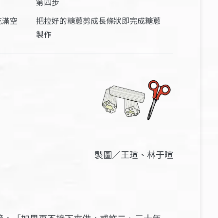
第四步
充滿空
把拉好的糖蔥剪成長條狀
即完成糖蔥
製作
製圖／王瑄、林于暄
境，「如果再不接下來做，或許二、三十年