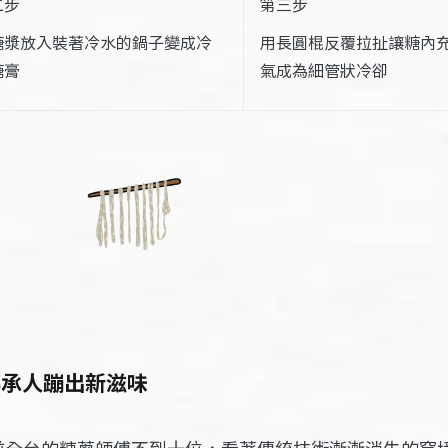
二步
第三步
糖漿放入裝著冷水的鍋子變成冷
用長圓棍反覆拉扯讓糖內
糖膏
氣成為細管狀冷卻
傳承人蹦出新滋味
前全台的糖蔥師傅不到十位，看著傳統技術漸漸消失的窘