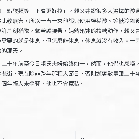
加一點酸類等一下會更好拉」，賴又井說很多人選擇的酸
體比較無害，所以一直一來他都只使用檸檬酸。等糖冷卻
容許片刻猶豫，繫著護腰帶，純熟迅速的拉糖動作，賴又
最需要的就是休息，但怎麼能休息，休息就沒有收入。一
動的那天。
，二十年前至今日賴氏夫婦始終如一，然而，他們也感嘆
老街，現在除非跨年那種大節日，否則遊客數量跟二十年
有個年輕人來學藝，他也不會藏私。