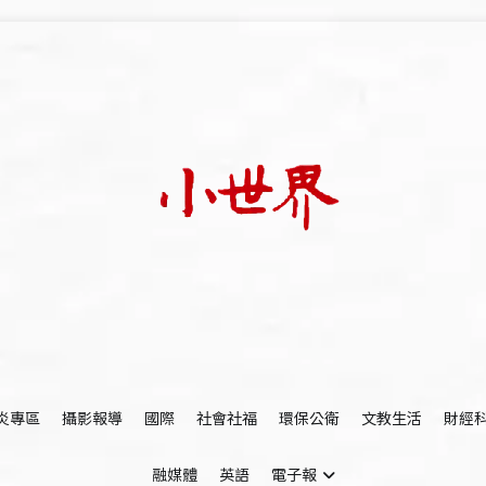
我們立足小世界，學習記錄浩瀚蒼穹
世新大學小世界
炎專區
攝影報導
國際
社會社福
環保公衛
文教生活
財經
融媒體
英語
電子報