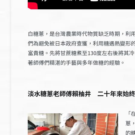
白糖蔥，是台灣農業時代物質缺乏時期，利
們為避免被日本政府查獲，利用糖遇熱變形
富貴糖。先將甘蔗糖煮至130度左右後將其
著師傅們精湛的手藝與多年做糖的經驗。
淡水糖蔥老師傅賴柚井 二十年來始
「
蔥
的