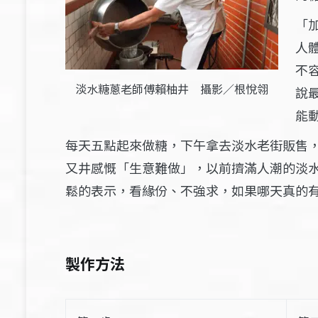
「
人
不
淡水糖蔥老師傅賴柚井 攝影／根悅翎
說
能
​每天五點起來做糖，下午拿去淡水老街販售
又井感慨「生意難做」，以前擠滿人潮的淡水
鬆的表示，看緣份、不強求，如果哪天真的
製作方法