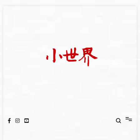
Skip
to
content
我們立足小世界，學習記錄浩瀚蒼穹
世新大學小世界