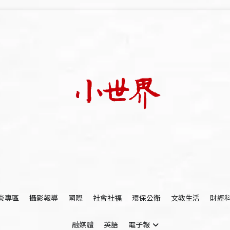
我們立足小世界，學習記錄浩瀚蒼穹
世新大學小世界
炎專區
攝影報導
國際
社會社福
環保公衛
文教生活
財經
融媒體
英語
電子報