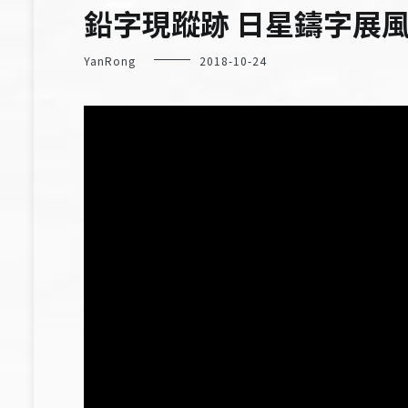
鉛字現蹤跡 日星鑄字展
YanRong
2018-10-24