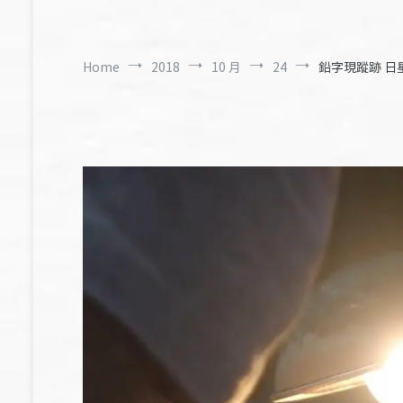
Home
2018
10 月
24
鉛字現蹤跡 日