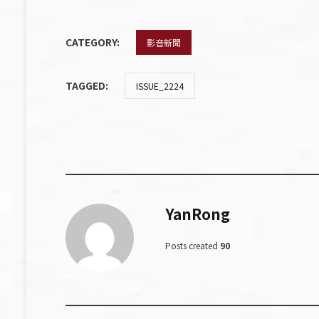
CATEGORY:
影音新聞
TAGGED:
ISSUE_2224
YanRong
Posts created
90