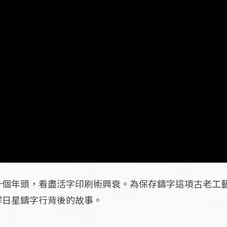
十個年頭，看盡活字印刷術興衰。為保存鑄字這項古老工
解日星鑄字行背後的故事。