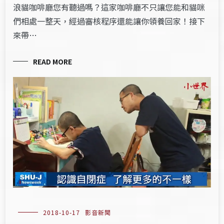
浪貓咖啡廳您有聽過嗎？這家咖啡廳不只讓您能和貓咪
們相處一整天，經過審核程序還能讓你領養回家！接下
來帶…
READ MORE
2018-10-17
影音新聞