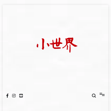
Skip
to
content
我們立足小世界，學習記錄浩瀚蒼穹
世新大學小世界