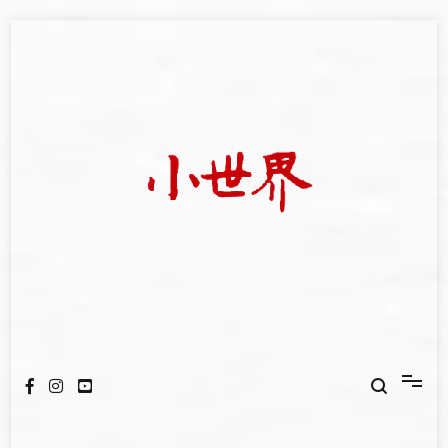
Skip
to
content
我們立足小世界，學習記錄浩瀚蒼穹
世新大學小世界