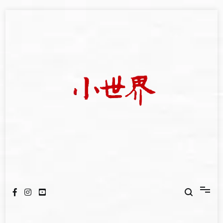
Skip
to
content
我們立足小世界，學習記錄浩瀚蒼穹
世新大學小世界