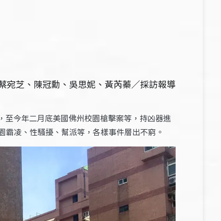
 蔡宛芝、陳冠勳、吳思妮、黃芮蓁／採訪報導
件，至今年二月底美國佛州校園槍擊案等，持凶器進
園霸凌、性騷擾、幫派等，各樣事件層出不窮。