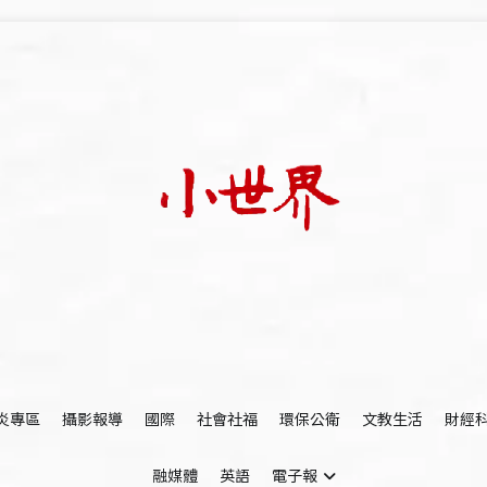
我們立足小世界，學習記錄浩瀚蒼穹
世新大學小世界
炎專區
攝影報導
國際
社會社福
環保公衛
文教生活
財經
融媒體
英語
電子報