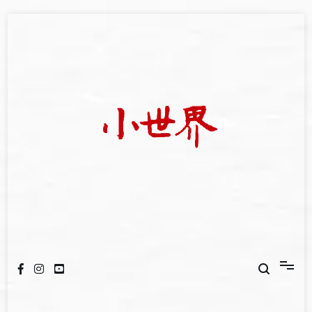
Skip
to
content
我們立足小世界，學習記錄浩瀚蒼穹
世新大學小世界