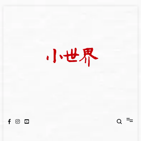
Skip
to
content
我們立足小世界，學習記錄浩瀚蒼穹
世新大學小世界