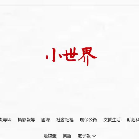
我們立足小世界，學習記錄浩瀚蒼穹
世新大學小世界
炎專區
攝影報導
國際
社會社福
環保公衛
文教生活
財經
融媒體
英語
電子報